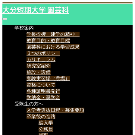
大分短期大学 園芸科
学校案内
学長挨拶ー建学の精神ー
教育目的・教育目標
園芸科における学習成果
３つのポリシー
カリキュラム
研究室紹介
施設・設備
実験実習場（農場）
資格について
各種証明書発行
学納金・奨学金
受験生の方へ
入学者選抜日程・募集要項
卒業後の進路
編入学
公務員