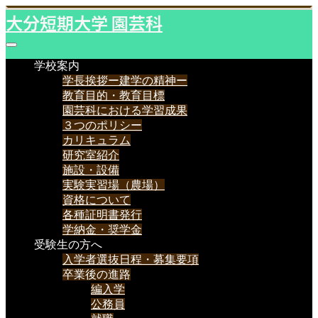
大分短期大学 園芸科
学校案内
学長挨拶ー建学の精神ー
教育目的・教育目標
園芸科における学習成果
３つのポリシー
カリキュラム
研究室紹介
施設・設備
実験実習場（農場）
資格について
各種証明書発行
学納金・奨学金
受験生の方へ
入学者選抜日程・募集要項
卒業後の進路
編入学
公務員