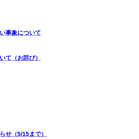
い事象について
いて（お詫び）
せ（5/15まで）