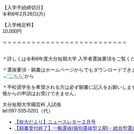
【入学手続締切日】
令和6年2月26日(月)
【入学検定料】
10,000円
＝＝＝＝＝＝＝＝＝＝＝＝＝＝＝＝＝＝＝＝＝＝＝＝＝＝
＊詳しくは令和6年度大分短期大学 入学者選抜要項をご覧く
＊選抜要項・願書はホームページからでもダウンロードでき
→
”こちら”
から
＊平松奨学生を希望される方は必ず願書に記入をお願いしま
後からの申請はお受けできません。
大分短期大学園芸科 入試係
tel:097-535-0201（代）
【短大だより】ニュースレター２月号
【願書受付終了】一般選抜(個別選抜型２期)・総合型選抜