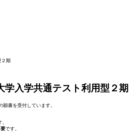
ていきます
型２期
大学入学共通テスト利用型２期
期の願書を受付しています。
す。
不要
です。