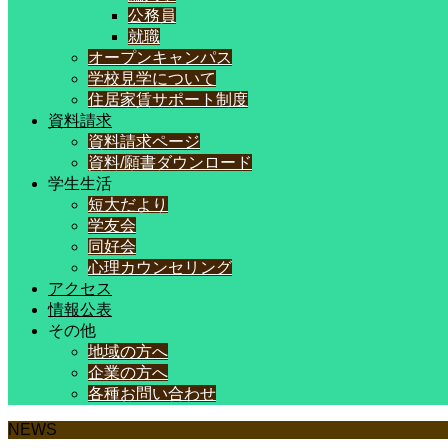
公務員
就職
オープンキャンパス
学校見学について
住居家賃サポート制度
資料請求
資料請求ページ
資料/願書ダウンロード
学生生活
短大だより
学友会
同好会
心理カウンセリング
アクセス
情報公表
その他
地域の方へ
企業の方へ
各種お問い合わせ
NEWS