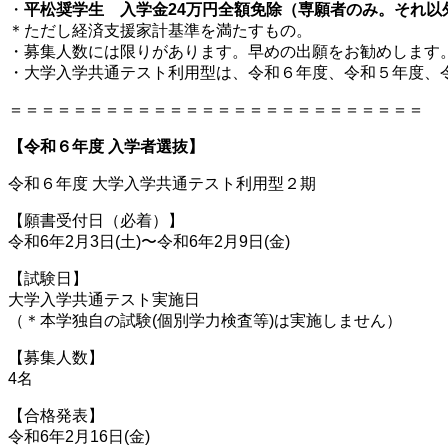
・
平松奨学生 入学金24万円全額免除（専願者のみ。それ以
＊ただし経済支援家計基準を満たすもの。
・募集人数には限りがあります。早めの出願をお勧めします
・大学入学共通テスト利用型は、令和６年度、令和５年度、
＝＝＝＝＝＝＝＝＝＝＝＝＝＝＝＝＝＝＝＝＝＝＝＝＝＝
【令和６年度 入学者選抜】
令和６年度 大学入学共通テスト利用型２期
【願書受付日（必着）】
令和6年2月3日(土)〜令和6年2月9日(金)
【試験日】
大学入学共通テスト実施日
（＊本学独自の試験(個別学力検査等)は実施しません）
【募集人数】
4名
【合格発表】
令和6年2月16日(金)