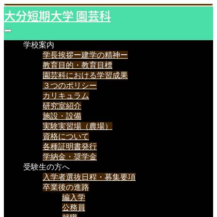
大分短期大学 園芸科
学校案内
学長挨拶ー建学の精神ー
教育目的・教育目標
園芸科における学習成果
３つのポリシー
カリキュラム
研究室紹介
施設・設備
実験実習場（農場）
資格について
各種証明書発行
学納金・奨学金
受験生の方へ
入学者選抜日程・募集要項
卒業後の進路
編入学
公務員