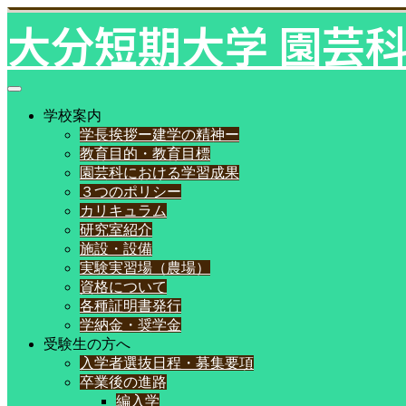
大分短期大学 園芸
学校案内
学長挨拶ー建学の精神ー
教育目的・教育目標
園芸科における学習成果
３つのポリシー
カリキュラム
研究室紹介
施設・設備
実験実習場（農場）
資格について
各種証明書発行
学納金・奨学金
受験生の方へ
入学者選抜日程・募集要項
卒業後の進路
編入学