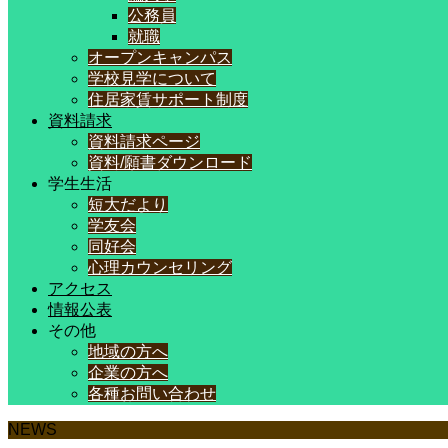
公務員
就職
オープンキャンパス
学校見学について
住居家賃サポート制度
資料請求
資料請求ページ
資料/願書ダウンロード
学生生活
短大だより
学友会
同好会
心理カウンセリング
アクセス
情報公表
その他
地域の方へ
企業の方へ
各種お問い合わせ
NEWS