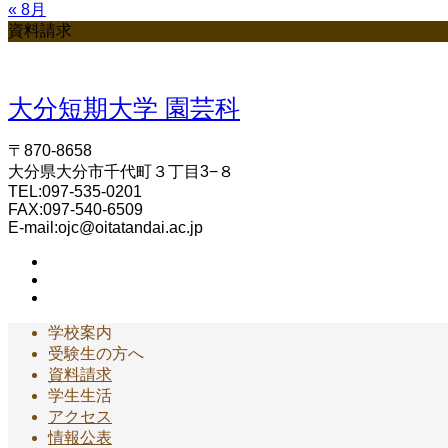
« 8月
資料請求
大分短期大学 園芸科
〒870-8658
大分県大分市千代町３丁目3−８
TEL:097-535-0201
FAX:097-540-6509
E-mail:ojc@oitatandai.ac.jp
学校案内
受験生の方へ
資料請求
学生生活
アクセス
情報公表