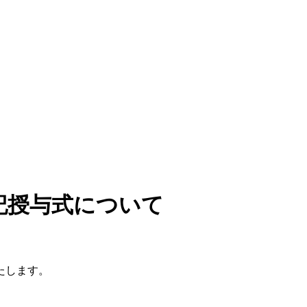
ていきます
記授与式について
たします。