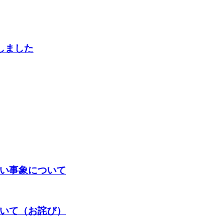
しました
い事象について
いて（お詫び）