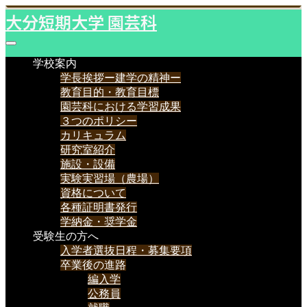
大分短期大学 園芸科
学校案内
学長挨拶ー建学の精神ー
教育目的・教育目標
園芸科における学習成果
３つのポリシー
カリキュラム
研究室紹介
施設・設備
実験実習場（農場）
資格について
各種証明書発行
学納金・奨学金
受験生の方へ
入学者選抜日程・募集要項
卒業後の進路
編入学
公務員