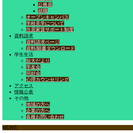
公務員
就職
オープンキャンパス
学校見学について
住居家賃サポート制度
資料請求
資料請求ページ
資料/願書ダウンロード
学生生活
短大だより
学友会
同好会
心理カウンセリング
アクセス
情報公表
その他
地域の方へ
企業の方へ
各種お問い合わせ
NEWS