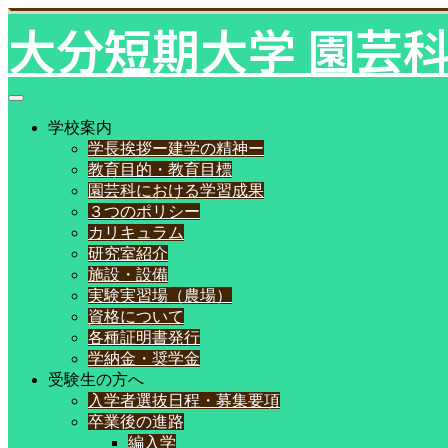
大分短期大学 園芸
学校案内
学長挨拶ー建学の精神ー
教育目的・教育目標
園芸科における学習成果
３つのポリシー
カリキュラム
研究室紹介
施設・設備
実験実習場（農場）
資格について
各種証明書発行
学納金・奨学金
受験生の方へ
入学者選抜日程・募集要項
卒業後の進路
編入学