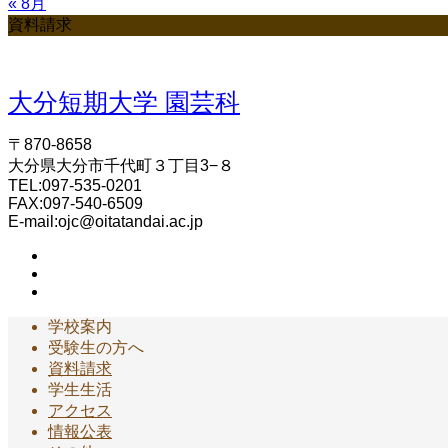
« 8月
資料請求
大分短期大学 園芸科
〒870-8658
大分県大分市千代町３丁目3−８
TEL:097-535-0201
FAX:097-540-6509
E-mail:ojc@oitatandai.ac.jp
学校案内
受験生の方へ
資料請求
学生生活
アクセス
情報公表