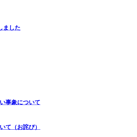
しました
い事象について
いて（お詫び）