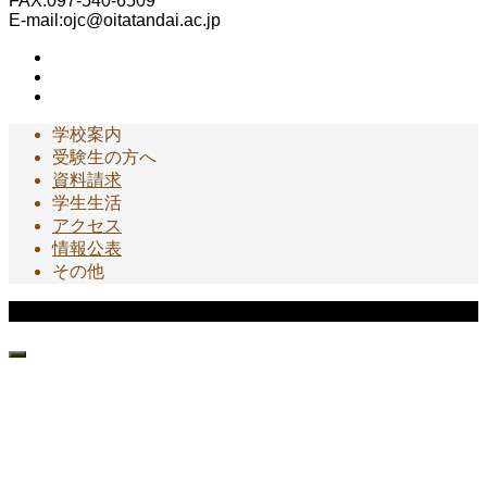
FAX:097-540-6509
E-mail:ojc@oitatandai.ac.jp
学校案内
受験生の方へ
資料請求
学生生活
アクセス
情報公表
その他
Copyright © 大分短期大学 園芸科 All Rights Reserved.