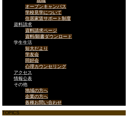
就職
オープンキャンパス
学校見学について
住居家賃サポート制度
資料請求
資料請求ページ
資料/願書ダウンロード
学生生活
短大だより
学友会
同好会
心理カウンセリング
アクセス
情報公表
その他
地域の方へ
企業の方へ
各種お問い合わせ
TOPICS
イベントの報告、新聞掲載情報などを載せていきま