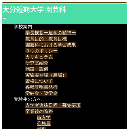
大分短期大学 園芸科
学校案内
学長挨拶ー建学の精神ー
教育目的・教育目標
園芸科における学習成果
３つのポリシー
カリキュラム
研究室紹介
施設・設備
実験実習場（農場）
資格について
各種証明書発行
学納金・奨学金
受験生の方へ
入学者選抜日程・募集要項
卒業後の進路
編入学
公務員