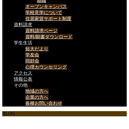
就職
オープンキャンパス
学校見学について
住居家賃サポート制度
資料請求
資料請求ページ
資料/願書ダウンロード
学生生活
短大だより
学友会
同好会
心理カウンセリング
アクセス
情報公表
その他
地域の方へ
企業の方へ
各種お問い合わせ
BLOG
日々の記録・・・