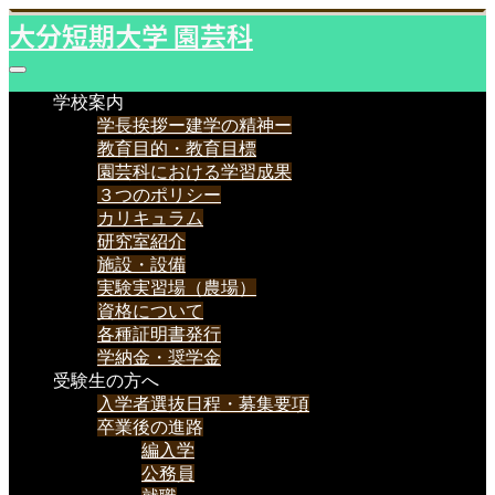
大分短期大学 園芸科
学校案内
学長挨拶ー建学の精神ー
教育目的・教育目標
園芸科における学習成果
３つのポリシー
カリキュラム
研究室紹介
施設・設備
実験実習場（農場）
資格について
各種証明書発行
学納金・奨学金
受験生の方へ
入学者選抜日程・募集要項
卒業後の進路
編入学
公務員