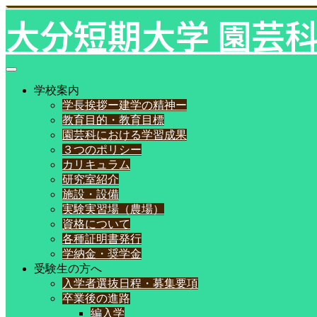
大分短期大学 園芸
学校案内
学長挨拶ー建学の精神ー
教育目的・教育目標
園芸科における学習成果
３つのポリシー
カリキュラム
研究室紹介
施設・設備
実験実習場（農場）
資格について
各種証明書発行
学納金・奨学金
受験生の方へ
入学者選抜日程・募集要項
卒業後の進路
編入学