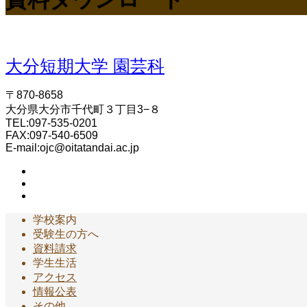
大分短期大学 園芸科
〒870-8658
大分県大分市千代町３丁目3−８
TEL:097-535-0201
FAX:097-540-6509
E-mail:ojc@oitatandai.ac.jp
学校案内
受験生の方へ
資料請求
学生生活
アクセス
情報公表
その他