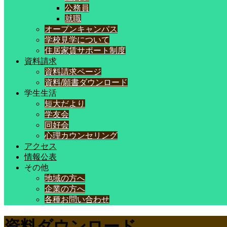
公務員
就職
オープンキャンパス
学校見学について
住居家賃サポート制度
資料請求
資料請求ページ
資料/願書ダウンロード
学生生活
短大だより
学友会
同好会
心理カウンセリング
アクセス
情報公表
その他
地域の方へ
企業の方へ
各種お問い合わせ
資料ダウンロード