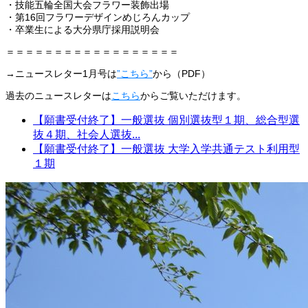
・技能五輪全国大会フラワー装飾出場
・第16回フラワーデザインめじろんカップ
・卒業生による大分県庁採用説明会
＝＝＝＝＝＝＝＝＝＝＝＝＝＝＝＝＝＝
→ニュースレター1月号は
”こちら”
から（PDF）
過去のニュースレターは
こちら
からご覧いただけます。
【願書受付終了】一般選抜 個別選抜型１期、総合型選
抜４期、社会人選抜...
【願書受付終了】一般選抜 大学入学共通テスト利用型
１期