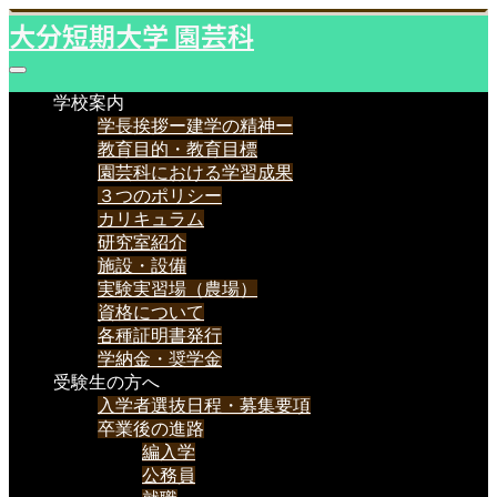
大分短期大学 園芸科
学校案内
学長挨拶ー建学の精神ー
教育目的・教育目標
園芸科における学習成果
３つのポリシー
カリキュラム
研究室紹介
施設・設備
実験実習場（農場）
資格について
各種証明書発行
学納金・奨学金
受験生の方へ
入学者選抜日程・募集要項
卒業後の進路
編入学
公務員