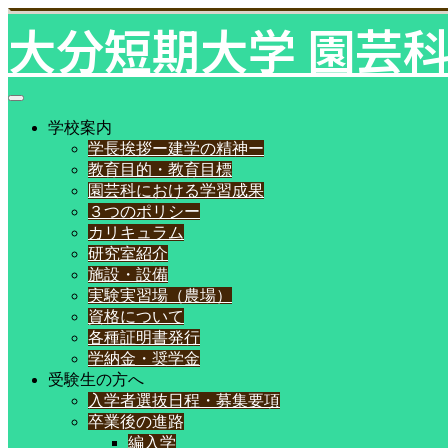
大分短期大学 園芸
学校案内
学長挨拶ー建学の精神ー
教育目的・教育目標
園芸科における学習成果
３つのポリシー
カリキュラム
研究室紹介
施設・設備
実験実習場（農場）
資格について
各種証明書発行
学納金・奨学金
受験生の方へ
入学者選抜日程・募集要項
卒業後の進路
編入学