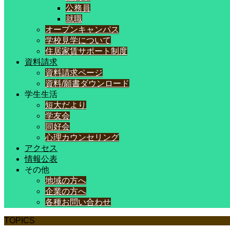
公務員
就職
オープンキャンパス
学校見学について
住居家賃サポート制度
資料請求
資料請求ページ
資料/願書ダウンロード
学生生活
短大だより
学友会
同好会
心理カウンセリング
アクセス
情報公表
その他
地域の方へ
企業の方へ
各種お問い合わせ
TOPICS