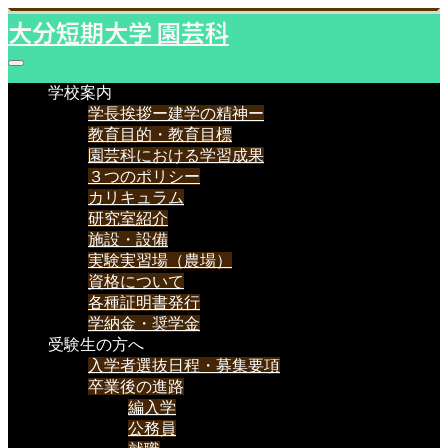
大分短期大学 園芸科
学校案内
学長挨拶ー建学の精神ー
教育目的・教育目標
園芸科における学習成果
３つのポリシー
カリキュラム
研究室紹介
施設・設備
実験実習場（農場）
資格について
各種証明書発行
学納金・奨学金
受験生の方へ
入学者選抜日程・募集要項
卒業後の進路
編入学
公務員